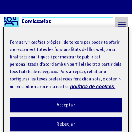
Logo Ágora
Comissariat
Saltar al contingut
Fem servir
cookies
pròpies i de tercers per poder-te oferir
correctament totes les funcionalitats del lloc web, amb
finalitats analítiques i per mostrar-te publicitat
Semestre 20222 - Aula 1
8 Setembre, 2021
personalitzada d'acord amb un perfil elaborat a partir dels
8 Setembre, 2021
teus hàbits de navegació. Pots acceptar, rebutjar o
configurar les teves preferències fent clic a sota, o obtenir-
ne més informació en la nostra
política de cookies.
Benvinguts i benvingudes!
Publicat per
Publicat per
Folio
Visibilitat:
Data de publicació
15 setembre, 2022 3:08 pm
Públic
-
8 Set. 2021
Acceptar
Rebutjar